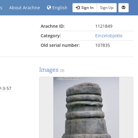
ts
About Arachne
English
Sign In
Sign Up
Arachne ID:
1121849
Category:
Einzelobjekte
Old serial number:
107835
Images
(3)
V-3-57