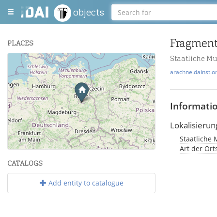
objects
Fragmen
PLACES
Staatliche M
+
arachne.dainst.o
−
Informati
Lokalisierun
Staatliche 
Leaflet
| Maps and Data ©
OpenStreetMap
.
Art der Or
CATALOGS
Add entity to catalogue