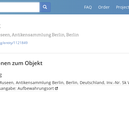
FAQ
Order
Projec
t
useen, Antikensammlung Berlin, Berlin
rg/entity/1121849
onen zum Objekt
g
Museen, Antikensammlung Berlin, Berlin, Deutschland, Inv.-Nr. Sk 
tsangabe: Aufbewahrungsort