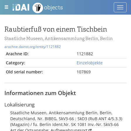
objects
Toggl
navig
Raubtierfuß von einem Tischbein
Staatliche Museen, Antikensammlung Berlin, Berlin
arachne.dainst.org/entity/1121882
Arachne ID:
1121882
Category:
Einzelobjekte
Old serial number:
107869
Informationen zum Objekt
Lokalisierung
Staatliche Museen, Antikensammlung Berlin, Berlin,
Deutschland, Nr. BIBEG, SkV3-66 ; SkD3 (RuB ANT 4/5.3.3)
(Magazin) / fu. Berlin Ident.Nr. SK 1081 Inv.-Nr. SkV3-66
Art der Ortsangabe: Aufbewahrungsort