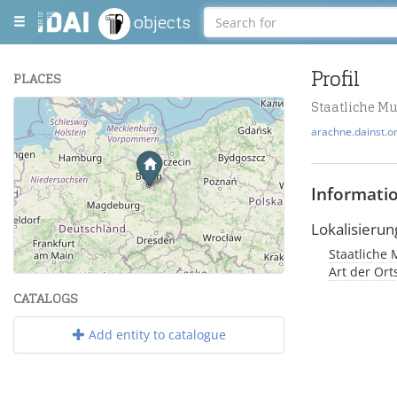
objects
Profil
PLACES
Staatliche M
+
arachne.dainst.o
−
Informati
Lokalisierun
Staatliche 
Leaflet
| Maps and Data ©
OpenStreetMap
.
Art der Or
CATALOGS
Add entity to catalogue