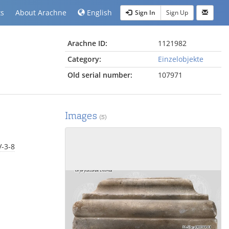
ts
About Arachne
English
Sign In
Sign Up
Arachne ID:
1121982
Category:
Einzelobjekte
Old serial number:
107971
Images
(5)
V-3-8