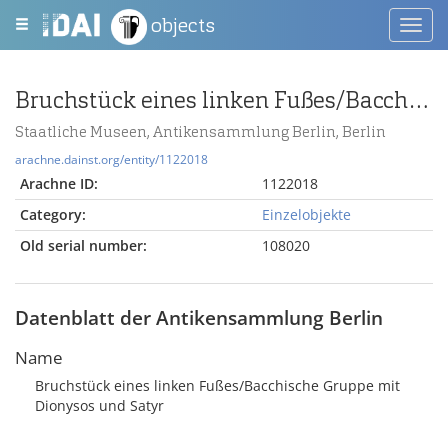
objects
Toggl
navig
Bruchstück eines linken Fußes/Bacchische Gruppe mit Dionysos und Satyr
Staatliche Museen, Antikensammlung Berlin, Berlin
arachne.dainst.org/entity/1122018
Arachne ID:
1122018
Category:
Einzelobjekte
Old serial number:
108020
Datenblatt der Antikensammlung Berlin
Name
Bruchstück eines linken Fußes/Bacchische Gruppe mit
Dionysos und Satyr