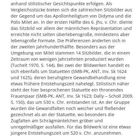
anhand stilistischer Gesichtspunkte erfolgen. Als
Vergleichsstücke bieten sich die zahlreichen Sitzbilder aus
der Gegend um das Apollonheiligtum von Didyma und die
Polis Milet an. In der ersten Hälfte des 6. Jhs. v. Chr. diente
das Sitzbild vor allem der männlichen Repräsentation und
erreichte nicht selten überlebensgroße, mindestens aber
lebensgroße Formate. Die Präferenzen änderten sich in
der zweiten Jahrhunderthälfte. Besonders aus der
Umgebung von Milet stammen 14 Sitzbilder, die in einem
Zeitraum von wenigen Jahrzehnten produziert wurden
(Tuchelt 1970, S. 144). Bei zwei der Bildwerken handelt es
sich ebenfalls um Statuetten (SMB-PK, ANT, Inv. Sk 1624
und 1625), deren beruhigtere Gewandbehandlung eine
etwas frühere Entstehungszeit nahelegt. Stilistisch näher
steht der hier besprochenen Statuette ein thronendes
Frauenpaar (SMB-PK, ANT, Inv. Sk 1623; Dally ‒ Scholl 2009,
S. 150), das um 530 v. Chr. entstanden ist. An der Gruppe
wurden die Gewandfalten noch weicher und fließender
gezeichnet als an der Statuette, wo besonders die
Zugfalten am Schrägmäntelchen gröber und
unregelmäßiger ausfallen. Für das Bildwerk ist eine etwas
jüngere Entstehungszeit um 520 v. Chr. anzunehmen.