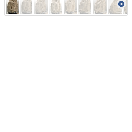
Licensed under
Creative Commons
|
Imprint
|
Privacy
| Report bugs to
idai.objects@dainst.de