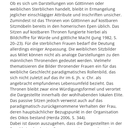
Ob es sich um Darstellungen von Göttinnen oder
weiblichen Sterblichen handelt, bleibt in Ermangelung
jeglicher einschlägiger Attribute und Inschriften unsicher.
Zumindest ist das Thronen von Göttinnen auf kostbaren
Sitzmöbeln bereits in den homerischen Epen üblich. Das
Sitzen auf kostbaren Thronen fungierte hierbei als
Bildchiffre für Würde und göttliche Macht (Jung 1982, S.
20‒23). Für die sterblichen Frauen bedarf die Deutung
allerdings einiger Anpassung. Die weiblichen Sitzbilder
aus Milet können nicht als analoge Darstellungen zu den
männlichen Thronenden gedeutet werden. Vielmehr
thematisieren die Bilder thronender Frauen ein für das
weibliche Geschlecht paradigmatisches Rollenbild, das
sich nicht zuletzt auf das ihr im 6. Jh. v. Chr. als
angebracht empfundenes Lebensumfeld bezieht. Das
Thronen bleibt zwar eine Würdigungsformel und verortet
die Dargestellte innerhalb der wohlhabenden lokalen Elite.
Das passive Sitzen jedoch verweist auch auf das
paradigmatisch-zurückgenommene Verhalten der Frau,
deren hauptsächlicher Bezugspunkt in der Organisation
des Oikos bestand (Herda 2006, S. 344).
Dabei ist davon auszugehen, dass die Dargestellten in der