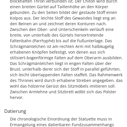
blockhaften Thron verbunden ist. Der Chiton wird durch
einen breiten Gürtel auf Taillenhöhe an den Körper
gebunden. Zu den Seiten bildet der gestaute Stoff einen
Kolpos aus. Der leichte Stoff des Gewandes liegt eng an
den Beinen an und zeichnet deren Konturen nach.
Zwischen den Ober- und Unterschenkeln verläuft eine
breite, von unterhalb des Gürtels hervortretende
Faltenbahn (Parrhyphé) bis auf die Fußunterlage. Das
Schrägmäntelchen ist am rechten Arm mit halbkugelig
erhabenen Knöpfen befestigt, von denen aus sich
stilisiert-bogenförmige Falten auf dem Oberarm ausbilden.
Das Schrägmäntelchen liegt in engen Falten über der
Brust, unterhalb derer sich der Stoff in parallel geführten,
sich leicht überlappenden Falten staffelt. Das Rahmenwerk
des Thrones wird durch erhabene Streben angegeben, das
wohl das hölzerne Gerüst des Sitzmöbels imitieren soll.
Zwischen Armlehne und Sitzbrett wölbt sich das Polster
hervor.
Datierung
Die chronologische Einordnung der Statuette muss in
Ermangelung eines datierbaren Fundzusammenhangs