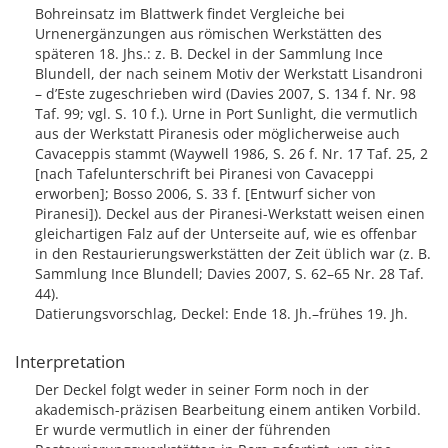
Bohreinsatz im Blattwerk findet Vergleiche bei
Urnenergänzungen aus römischen Werkstätten des
späteren 18. Jhs.: z. B. Deckel in der Sammlung Ince
Blundell, der nach seinem Motiv der Werkstatt Lisandroni
– d’Este zugeschrieben wird (Davies 2007, S. 134 f. Nr. 98
Taf. 99; vgl. S. 10 f.). Urne in Port Sunlight, die vermutlich
aus der Werkstatt Piranesis oder möglicherweise auch
Cavaceppis stammt (Waywell 1986, S. 26 f. Nr. 17 Taf. 25, 2
[nach Tafelunterschrift bei Piranesi von Cavaceppi
erworben]; Bosso 2006, S. 33 f. [Entwurf sicher von
Piranesi]). Deckel aus der Piranesi-Werkstatt weisen einen
gleichartigen Falz auf der Unterseite auf, wie es offenbar
in den Restaurierungswerkstätten der Zeit üblich war (z. B.
Sammlung Ince Blundell; Davies 2007, S. 62–65 Nr. 28 Taf.
44).
Datierungsvorschlag, Deckel: Ende 18. Jh.–frühes 19. Jh.
Interpretation
Der Deckel folgt weder in seiner Form noch in der
akademisch-präzisen Bearbeitung einem antiken Vorbild.
Er wurde vermutlich in einer der führenden