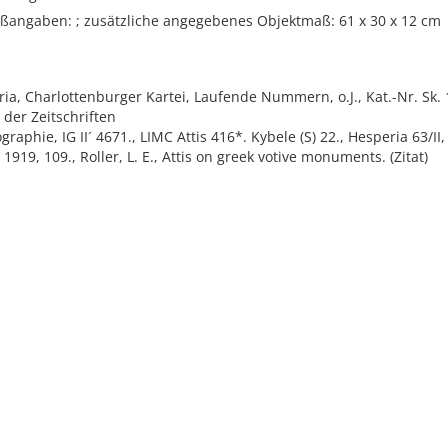
ßangaben: ; zusätzliche angegebenes Objektmaß: 61 x 30 x 12 cm
ria, Charlottenburger Kartei, Laufende Nummern, o.J., Kat.-Nr. Sk.
 der Zeitschriften
graphie, IG II´ 4671., LIMC Attis 416*. Kybele (S) 22., Hesperia 63/II,
1919, 109., Roller, L. E., Attis on greek votive monuments. (Zitat)