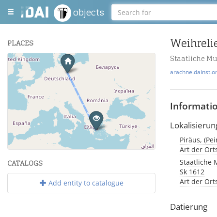
objects
Weihrelie
PLACES
Staatliche M
+
arachne.dainst.o
−
Informati
Lokalisierun
Piräus, (Pe
Leaflet
| Maps and Data ©
OpenStreetMap
.
Art der Or
Staatliche 
CATALOGS
Sk 1612
Art der Or
Add entity to catalogue
Datierung