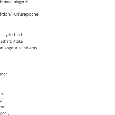
Chronontology)
ktion/Kulturepoche
e: griechisch
schaft: Attika
an Angdistis und Attis
rmor
cm
 cm
 cm
1000 g