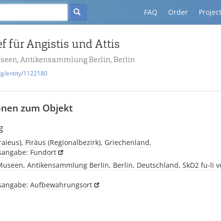
FAQ
Order
Projec
f für Angistis und Attis
useen, Antikensammlung Berlin, Berlin
rg/entity/1122180
onen zum Objekt
g
iraieus), Piräus (Regionalbezirk), Griechenland,
tsangabe: Fundort
Museen, Antikensammlung Berlin, Berlin, Deutschland, SkD2 fu-li vo
tsangabe: Aufbewahrungsort