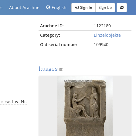
ts
About Arachne
English
Sign In
Sign Up
Arachne ID:
1122180
Category:
Einzelobjekte
Old serial number:
109940
Images
(5)
r rw. Inv.-Nr.