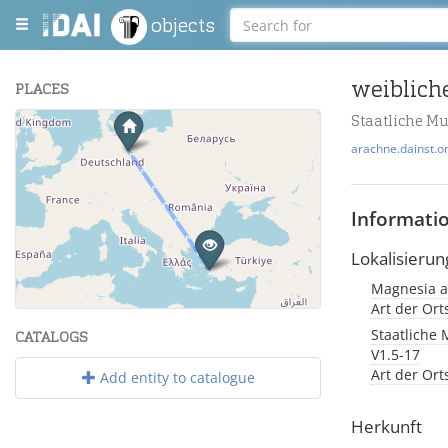
objects
PLACES
Staatliche M
+
arachne.dainst.o
−
Informati
Lokalisierun
Magnesia a
Leaflet
| Maps and Data ©
OpenStreetMap
.
Art der Or
Staatliche 
CATALOGS
V1.5-17
Art der Or
Add entity to catalogue
Herkunft