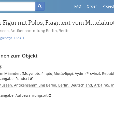
FAQ
Order
Projec
useen, Antikensammlung Berlin, Berlin
rg/entity/1122311
onen zum Objekt
g
m Mäander, (Μαγνησία ἡ πρὸς Μαιάνδρῳ), Aydın (Provinz), Republi
tsangabe: Fundort
Museen, Antikensammlung Berlin, Berlin, Deutschland, ArD1 ra5. I
tsangabe: Aufbewahrungsort