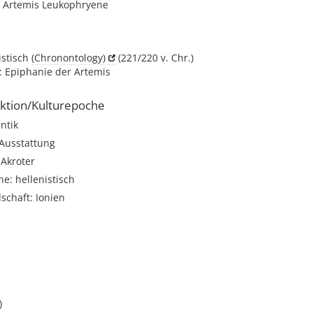
 Artemis Leukophryene
istisch
(Chronontology)
(221/220 v. Chr.)
: Epiphanie der Artemis
ktion/Kulturepoche
ntik
 Ausstattung
 Akroter
e: hellenistisch
schaft: Ionien
)