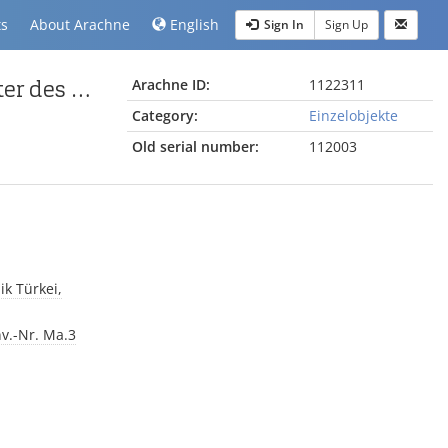
ts
About Arachne
English
Sign In
Sign Up
weibliche Figur mit Polos, Fragment vom Mittelakroter des Artemis-Leukophryene-Tempels in Magnesia
Arachne ID:
1122311
Category:
Einzelobjekte
Old serial number:
112003
k Türkei,
nv.-Nr. Ma.3