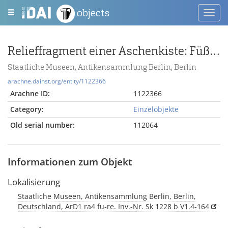
objects
Toggl
navig
Relieffragment einer Aschenkiste: Füße/Beine von acht stehenden Figuren
Staatliche Museen, Antikensammlung Berlin, Berlin
arachne.dainst.org/entity/1122366
Arachne ID:
1122366
Category:
Einzelobjekte
Old serial number:
112064
Informationen zum Objekt
Lokalisierung
Staatliche Museen, Antikensammlung Berlin, Berlin,
Deutschland, ArD1 ra4 fu-re. Inv.-Nr. Sk 1228 b V1.4-164