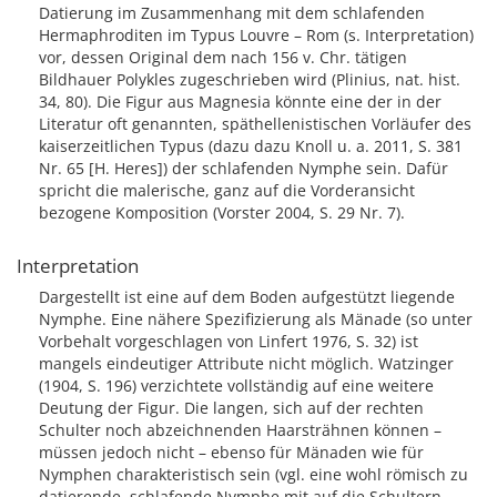
Datierung im Zusammenhang mit dem schlafenden
Hermaphroditen im Typus Louvre – Rom (s. Interpretation)
vor, dessen Original dem nach 156 v. Chr. tätigen
Bildhauer Polykles zugeschrieben wird (Plinius, nat. hist.
34, 80). Die Figur aus Magnesia könnte eine der in der
Literatur oft genannten, späthellenistischen Vorläufer des
kaiserzeitlichen Typus (dazu dazu Knoll u. a. 2011, S. 381
Nr. 65 [H. Heres]) der schlafenden Nymphe sein. Dafür
spricht die malerische, ganz auf die Vorderansicht
bezogene Komposition (Vorster 2004, S. 29 Nr. 7).
Interpretation
Dargestellt ist eine auf dem Boden aufgestützt liegende
Nymphe. Eine nähere Spezifizierung als Mänade (so unter
Vorbehalt vorgeschlagen von Linfert 1976, S. 32) ist
mangels eindeutiger Attribute nicht möglich. Watzinger
(1904, S. 196) verzichtete vollständig auf eine weitere
Deutung der Figur. Die langen, sich auf der rechten
Schulter noch abzeichnenden Haarsträhnen können –
müssen jedoch nicht – ebenso für Mänaden wie für
Nymphen charakteristisch sein (vgl. eine wohl römisch zu
datierende, schlafende Nymphe mit auf die Schultern