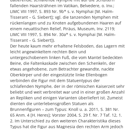
fallenden Haarsträhnen im Vatikan, Belvedere, o. Inv.;
LIMC VIII 1997, S. 893 Nr. 9b* s. v. Nymphai [M. Halm-
Tisserant – G. Siebert]; vgl. die tanzenden Nymphen mit
rückenlangen und zu Knoten aufgebundenen Haaren auf
einem neuattischen Relief, Piräus, Museum, Inv. 2119;
LIMC VIII 1997, S. 894 Nr. 30a* s. v. Nymphai [M. Halm-
Tisserant – G. Siebert]).
Der heute kaum mehr erhaltene Felsboden, das Lagern mit
leicht angewinkeltem rechten Bein und
untergeschobenem linken Fuß, die vom Mantel bedeckten
Beine, die Faltenkaskade zwischen den Schenkeln, der
etwas angehobene, zum Betrachter gewandte, nackte
Oberkörper und der eingestützte linke Ellenbogen
verbinden die Figur mit dem Statuentypus der
schlafenden Nymphe, der in der römischen Kaiserzeit sehr
beliebt und weit verbreitet war und in einer großen Anzahl
an Repliken und einigen Varianten überliefert ist. Zumeist
dienten die unterlebensgroßen Statuen als
Brunnenfiguren – zum Typus: Knoll u. a. 2011, S. 381 Nr.
65 Anm. 4 [H. Heres]; Vorster 2004, S. 29 f. Nr. 7 Taf. 12, 1.
2. Im Unterschied zu den weiteren Charakteristika dieses
Typus hat die Figur aus Magnesia den rechten Arm jedoch