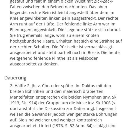
gestaut und fällt in einem dicken Wulst mit Zick-Zack-
Falten zwischen den Beinen nach unten. Das oben
liegende, rechte Bein ist leicht angestellt über dem im
Knie angewinkelten linken Bein ausgestreckt. Der rechte
Arm ruht auf der Hüfte. Der fehlende linke Arm war im
Ellenbogen angewinkelt. Die Liegende stützte sich darauf.
Sie trug ehemals lange, wohl zu einem Knoten
hochgebundene Haare. Erhalten hat sich eine Strähne auf
der rechten Schulter. Die Rückseite ist vernachlässigt
ausgearbeitet und steht partiell noch in Bosse. Die heute
weitgehend fehlende Plinthe ist als Felsboden
ausgearbeitet zu denken.
Datierung
2. Hälfte 2. Jh. v. Chr. oder später. Im Duktus mit den
breiten Bohrrillen und den malerisch drapierten
Mantelfalten entsprechen die beiden Nymphen (Inv. Sk
1913, Sk 1914) der Gruppe um die Muse Inv. Sk 1906 (s.
dort ausführliche Diskussion zur Datierung). Insgesamt
weisen die Gewänder jedoch weniger starke Bohrungen
auf. Sie sind weicher und weniger kontrastreich
ausgearbeitet. Linfert (1976, S. 32 Anm. 64) schlägt eine