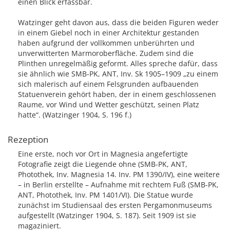
einen Blick erfassbar.
Watzinger geht davon aus, dass die beiden Figuren weder
in einem Giebel noch in einer Architektur gestanden
haben aufgrund der vollkommen unberührten und
unverwitterten Marmoroberfläche. Zudem sind die
Plinthen unregelmäßig geformt. Alles spreche dafür, dass
sie ähnlich wie SMB-PK, ANT, Inv. Sk 1905–1909 „zu einem
sich malerisch auf einem Felsgrunden aufbauenden
Statuenverein gehört haben, der in einem geschlossenen
Raume, vor Wind und Wetter geschützt, seinen Platz
hatte“. (Watzinger 1904, S. 196 f.)
Rezeption
Eine erste, noch vor Ort in Magnesia angefertigte
Fotografie zeigt die Liegende ohne (SMB-PK, ANT,
Photothek, Inv. Magnesia 14. Inv. PM 1390/IV), eine weitere
– in Berlin erstellte – Aufnahme mit rechtem Fuß (SMB-PK,
ANT, Photothek, Inv. PM 1401/VI). Die Statue wurde
zunächst im Studiensaal des ersten Pergamonmuseums
aufgestellt (Watzinger 1904, S. 187). Seit 1909 ist sie
magaziniert.