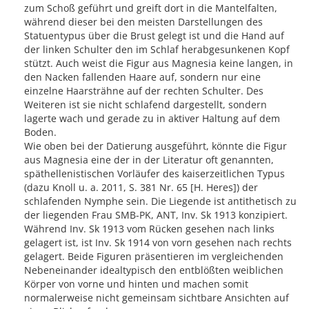
zum Schoß geführt und greift dort in die Mantelfalten,
während dieser bei den meisten Darstellungen des
Statuentypus über die Brust gelegt ist und die Hand auf
der linken Schulter den im Schlaf herabgesunkenen Kopf
stützt. Auch weist die Figur aus Magnesia keine langen, in
den Nacken fallenden Haare auf, sondern nur eine
einzelne Haarsträhne auf der rechten Schulter. Des
Weiteren ist sie nicht schlafend dargestellt, sondern
lagerte wach und gerade zu in aktiver Haltung auf dem
Boden.
Wie oben bei der Datierung ausgeführt, könnte die Figur
aus Magnesia eine der in der Literatur oft genannten,
späthellenistischen Vorläufer des kaiserzeitlichen Typus
(dazu Knoll u. a. 2011, S. 381 Nr. 65 [H. Heres]) der
schlafenden Nymphe sein. Die Liegende ist antithetisch zu
der liegenden Frau SMB-PK, ANT, Inv. Sk 1913 konzipiert.
Während Inv. Sk 1913 vom Rücken gesehen nach links
gelagert ist, ist Inv. Sk 1914 von vorn gesehen nach rechts
gelagert. Beide Figuren präsentieren im vergleichenden
Nebeneinander idealtypisch den entblößten weiblichen
Körper von vorne und hinten und machen somit
normalerweise nicht gemeinsam sichtbare Ansichten auf