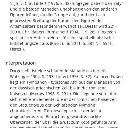
1. Jh. v. Chr. Linfert (1976, S. 32) hingegen datiert den Satyr
und die beiden Mänaden unabhängig von den anderen
Figuren früher, da die Gruppe aufgrund der flach
gepressten Breitung der Körper den Figuren des
Artemisaltars besonders verwandt sei. Dieser wird 221–
200 v. Chr. datiert (Rumscheid 1994, 1, S. 28). Hingegen
spricht sich Huberta Heres für eine späthellenistische
Entstehungszeit aus (Knoll u. a. 2011, S. 381 Nr. 65 [H.
Heres]).
Interpretation
Dargestellt ist eine schlafende Mänade (so bereits
Watzinger 1904, S. 193; Linfert 1976, S. 32). Zu ihren Füßen
liegt ein Tympanon – typisches Attribut der Mänaden von
der klassisch griechischen Zeit bis in die römische
Kaiserzeit (Moraw 1998, S. 29 f.). Die Liegende vereint in
sich mehrere Elemente, die in der römischen Kaiserzeit
den Statuentypus der ‚Schlafenden Nymphe’
charakterisieren. Für diese typisch ist der leicht
angehobene, zum Betrachter gewandte, nackte
Oberkörper, der über die Brust zum Kopf geführte Arm,
der von einem Mantel verhüllte Unterkörper, das Lagern