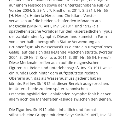
auf einem Felsboden sowie der untergeschobene Fuß (vgl.
Vorster 2004, S. 29 Nr. 7; Knoll u. a. 2011, S. 381 f. Nr. 65
[H. Heres]). Huberta Heres und Christiane Vorster
verweisen auf die beiden schlafenden Mänaden aus
Magnesia (SMB-PK, ANT, Inv. Sk 1911 und 1912) als
späthellenistische Vorbilder für den kaiserzeitlichen Typus
der ‚schlafenden Nymphe’. Dieser fand zumeist in Form
von einer halblebensgroßen Statue Verwendung als
Brunnenfigur. Als Wasserausfluss diente ein umgestürztes
Gefäß, auf das sich das liegende Mädchen stützte. (Vorster
2004, S. 29 Nr. 7; Knoll u. a. 2011, S. 381 Nr. 65 [H. Heres])
Diese Merkmale treffen auch auf die magnesischen
Figuren zu. Beide sind unterlebensgroß, Inv. Sk 1911 weist
ein rundes Loch hinter dem aufgestützten rechten
Oberarm auf, das als Wasserausfluss gedient haben
könnte. Bei Inv. Sk 1912 ist dieser Bereich ausgebrochen.
Im Unterschiede zu dem später kanonischen
Erscheinungsbild der ‚Schlafenden Nymphe’ fehlt hier vor
allem noch die Mantelfaltenkaskade zwischen den Beinen.
Die Figur Inv. Sk 1912 bildet inhaltlich und formal-
stilistisch eine Gruppe mit dem Satyr SMB-PK, ANT, Inv. Sk