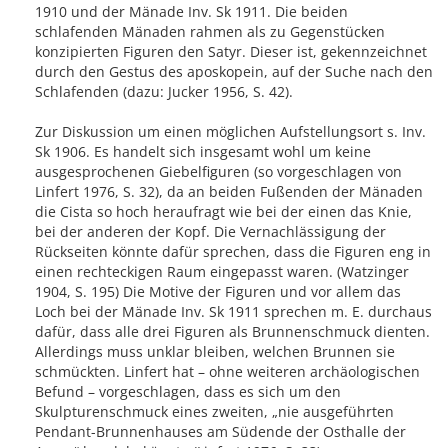
1910 und der Mänade Inv. Sk 1911. Die beiden
schlafenden Mänaden rahmen als zu Gegenstücken
konzipierten Figuren den Satyr. Dieser ist, gekennzeichnet
durch den Gestus des aposkopein, auf der Suche nach den
Schlafenden (dazu: Jucker 1956, S. 42).
Zur Diskussion um einen möglichen Aufstellungsort s. Inv.
Sk 1906. Es handelt sich insgesamt wohl um keine
ausgesprochenen Giebelfiguren (so vorgeschlagen von
Linfert 1976, S. 32), da an beiden Fußenden der Mänaden
die Cista so hoch heraufragt wie bei der einen das Knie,
bei der anderen der Kopf. Die Vernachlässigung der
Rückseiten könnte dafür sprechen, dass die Figuren eng in
einen rechteckigen Raum eingepasst waren. (Watzinger
1904, S. 195) Die Motive der Figuren und vor allem das
Loch bei der Mänade Inv. Sk 1911 sprechen m. E. durchaus
dafür, dass alle drei Figuren als Brunnenschmuck dienten.
Allerdings muss unklar bleiben, welchen Brunnen sie
schmückten. Linfert hat – ohne weiteren archäologischen
Befund – vorgeschlagen, dass es sich um den
Skulpturenschmuck eines zweiten, „nie ausgeführten
Pendant-Brunnenhauses am Südende der Osthalle der