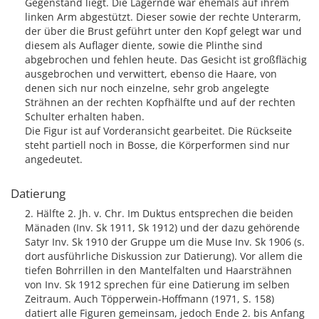
Gegenstand liegt. Die Lagernde war ehemals auf ihrem
linken Arm abgestützt. Dieser sowie der rechte Unterarm,
der über die Brust geführt unter den Kopf gelegt war und
diesem als Auflager diente, sowie die Plinthe sind
abgebrochen und fehlen heute. Das Gesicht ist großflächig
ausgebrochen und verwittert, ebenso die Haare, von
denen sich nur noch einzelne, sehr grob angelegte
Strähnen an der rechten Kopfhälfte und auf der rechten
Schulter erhalten haben.
Die Figur ist auf Vorderansicht gearbeitet. Die Rückseite
steht partiell noch in Bosse, die Körperformen sind nur
angedeutet.
Datierung
2. Hälfte 2. Jh. v. Chr. Im Duktus entsprechen die beiden
Mänaden (Inv. Sk 1911, Sk 1912) und der dazu gehörende
Satyr Inv. Sk 1910 der Gruppe um die Muse Inv. Sk 1906 (s.
dort ausführliche Diskussion zur Datierung). Vor allem die
tiefen Bohrrillen in den Mantelfalten und Haarsträhnen
von Inv. Sk 1912 sprechen für eine Datierung im selben
Zeitraum. Auch Töpperwein-Hoffmann (1971, S. 158)
datiert alle Figuren gemeinsam, jedoch Ende 2. bis Anfang