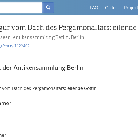
FAQ
Order
Projec
igur vom Dach des Pergamonaltars: eilende
useen, Antikensammlung Berlin, Berlin
rg/entity/1122402
t der Antikensammlung Berlin
r vom Dach des Pergamonaltars: eilende Göttin
mmer
ner