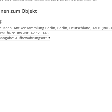
onen zum Objekt
g
Museen, Antikensammlung Berlin, Berlin, Deutschland, ArD1 (RuB A
ra1 fu-re. Inv.-Nr. AvP VII 148
tsangabe: Aufbewahrungsort