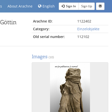
ts
About Arachne
English
Sign In
Sign Up
 Göttin
Arachne ID:
1122402
Category:
Einzelobjekte
Old serial number:
112102
Images
(10)