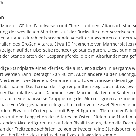
hr.
on
figuren − Götter, Fabelwesen und Tiere − auf dem Altardach sind 
lung der westlichen Altarfront auf der Rückseite einer severisch
en als auch durch entsprechende Verwitterungsspuren auf dem
hallen des Großen Altares. Etwa 10 Fragmente von Marmorplatten 
s zeigen auf der Oberseite rechteckige Standspuren. Diese stimme
 der Standplatten der Gespannpferde, die am Altarfundament ge
ndige Standplatte eines Pferdes, die aus vier Stücken in Bergama w
ert werden kann, beträgt 120 x 40 cm. Auch andere zu den Dachfig
Vierbeiner, wie Greifen, Kentauren und Löwen, müssen derartige 
habt haben. Das Format der Figurenplinthen zeigt auch, dass jewei
einer Dachplatte stand. Da immer zwei Marmorplatten ein Säulenjo
ahe, auch eine paarweise Gruppierung der Akroterfiguren anzunehm
rpaare von Viergespannen eingerahmt oder von je zwei Pferden ei
urden. Etwa drei Götterpaare mit Begleitfiguren − Tieren oder Fab
 so auf den Langseiten des Altares im Osten, Süden und Norden u
tanden Akroterfiguren nur auf den Risalitfronten, denn die Dachpl
 an der Freitreppe gehörten, zeigen entweder keine Standspuren 
be Oberfläche, dass nichts darauf gestellt werden konnte.