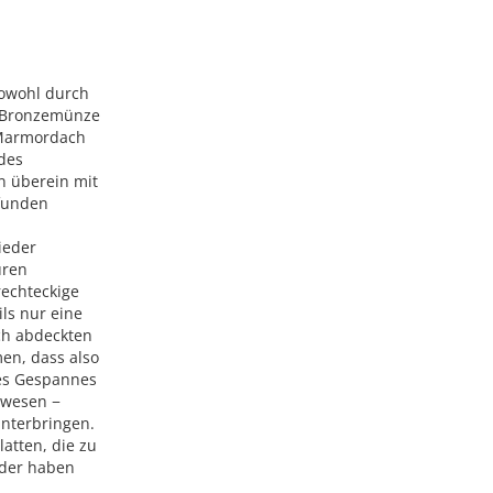
sowohl durch
en Bronzemünze
 Marmordach
des
n überein mit
funden
ieder
uren
rechteckige
ls nur eine
ch abdeckten
en, dass also
nes Gespannes
elwesen −
nterbringen.
atten, die zu
oder haben