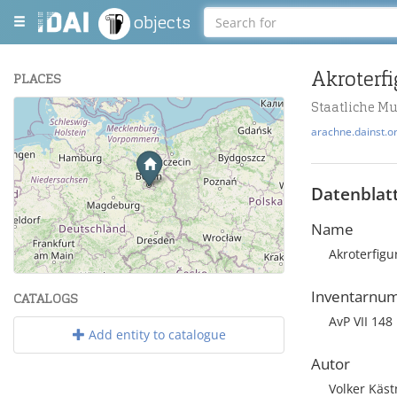
objects
Akroterf
PLACES
Staatliche M
+
arachne.dainst.o
−
Datenblat
Name
Akroterfigu
Leaflet
| Maps and Data ©
OpenStreetMap
.
Inventarnu
CATALOGS
AvP VII 148
Add entity to catalogue
Autor
Volker Käst