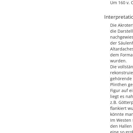
Um 160 v. C
Interpretati
Die Akroter
die Darstel
nachgewies
der Säulen
Altardache
dem Format
wurden.
Die vollstä
rekonstrui
gehörende 
Plinthen ge
Figur auf 
liegt es n
z.B. Götte
flankiert w
könnte man
Im Westen s
den Hallen
eine so gro