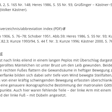
, 2, S. 165 Nr. 148; Heres 1986, S. 55 Nr. 93; Grüßinger − Kästner−S
(Volker Kästner).
verzeichnis/abbreviation index (PDF)
906, S. 76−78; Schober 1951, Abb.59; Heres 1986, S. 55 Nr. 93; K
.82.3; Kunze 1993/94, S. 44 f. Nr. 3; Kunze 1996; Kästner 2000, S. 7
ng
ist nach links eilend in einem langen Peplos mit Überschlag dargeste
rolltes Mäntelchen ist unter Brust um den Leib gewunden. Beide
en rechten Fußes flattern die Gewandsäume in heftiger Bewegung 
erflanke bilden sich dabei sehr tiefe vom Wind bewegte Steilfalten,
s von einer kräftig schwingenden Bewegung erfassten überschlan
r eine genauere ikonographische Bestimmung der matronalen Götti
punkte. Auch hier waren fehlende Teile − der linke Arm mit einem
d der linke Fuß − mit Dübeln angesetzt.