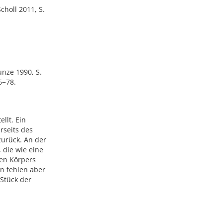
choll 2011, S.
unze 1990, S.
6−78.
llt. Ein
rseits des
zurück. An der
 die wie eine
ken Körpers
n fehlen aber
 Stück der