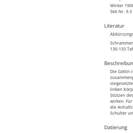
Winter 1908
566 Nr. 9.3 
Literatur
Abkürzungs
Schrammen 1
130-133 Taf
Beschreibu
Die Göttin 
zusammenge
vorgesetzt
linken Körp
Stützen de
wirken. Fü
die Anhalts
Schulter un
Datierung