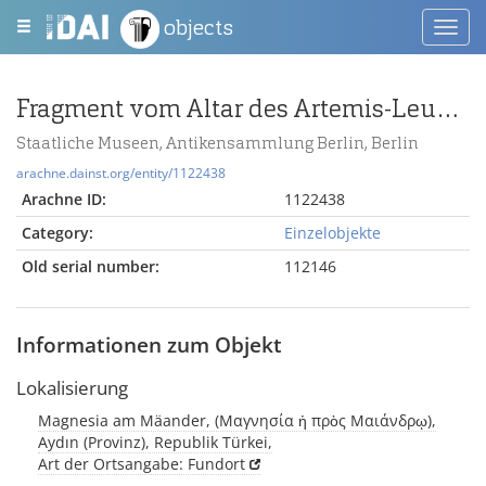
objects
Toggl
navig
Fragment vom Altar des Artemis-Leukophryene-Tempels in Magnesia am Mäander
Staatliche Museen, Antikensammlung Berlin, Berlin
arachne.dainst.org/entity/1122438
Arachne ID:
1122438
Category:
Einzelobjekte
Old serial number:
112146
Informationen zum Objekt
Lokalisierung
Magnesia am Mäander, (Μαγνησία ἡ πρὸς Μαιάνδρῳ),
Aydın (Provinz), Republik Türkei,
Art der Ortsangabe: Fundort