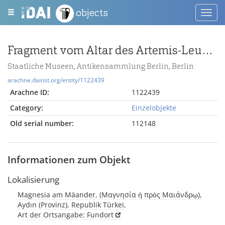
objects
Toggl
navig
Fragment vom Altar des Artemis-Leukophryene-Tempels in Magnesia am Mäander
Staatliche Museen, Antikensammlung Berlin, Berlin
arachne.dainst.org/entity/1122439
Arachne ID:
1122439
Category:
Einzelobjekte
Old serial number:
112148
Informationen zum Objekt
Lokalisierung
Magnesia am Mäander, (Μαγνησία ἡ πρὸς Μαιάνδρῳ),
Aydın (Provinz), Republik Türkei,
Art der Ortsangabe: Fundort