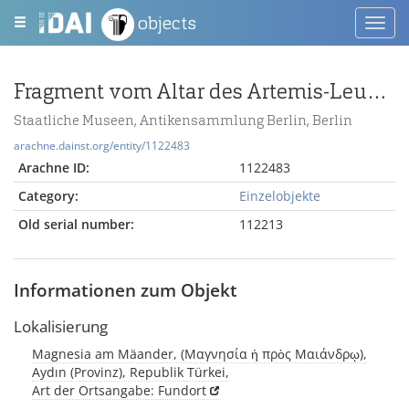
objects
Toggl
navig
Fragment vom Altar des Artemis-Leukophryene-Tempels in Magnesia am Mäander
Staatliche Museen, Antikensammlung Berlin, Berlin
arachne.dainst.org/entity/1122483
Arachne ID:
1122483
Category:
Einzelobjekte
Old serial number:
112213
Informationen zum Objekt
Lokalisierung
Magnesia am Mäander, (Μαγνησία ἡ πρὸς Μαιάνδρῳ),
Aydın (Provinz), Republik Türkei,
Art der Ortsangabe: Fundort