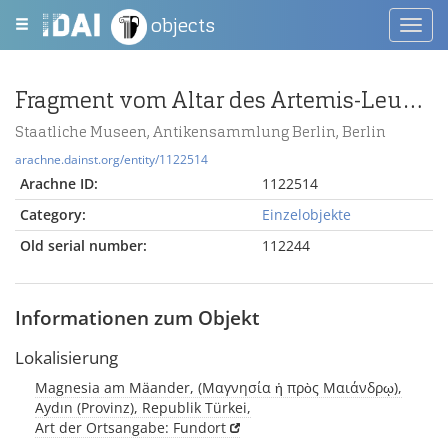
objects
Toggl
navig
Fragment vom Altar des Artemis-Leukophryene-Tempels in Magnesia am Mäander
Staatliche Museen, Antikensammlung Berlin, Berlin
arachne.dainst.org/entity/1122514
Arachne ID:
1122514
Category:
Einzelobjekte
Old serial number:
112244
Informationen zum Objekt
Lokalisierung
Magnesia am Mäander, (Μαγνησία ἡ πρὸς Μαιάνδρῳ),
Aydın (Provinz), Republik Türkei,
Art der Ortsangabe: Fundort