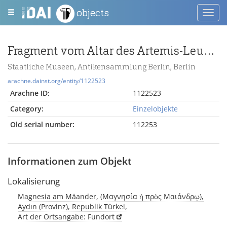
objects
Toggl
navig
Fragment vom Altar des Artemis-Leukophryene-Tempels in Magnesia am Mäander
Staatliche Museen, Antikensammlung Berlin, Berlin
arachne.dainst.org/entity/1122523
Arachne ID:
1122523
Category:
Einzelobjekte
Old serial number:
112253
Informationen zum Objekt
Lokalisierung
Magnesia am Mäander, (Μαγνησία ἡ πρὸς Μαιάνδρῳ),
Aydın (Provinz), Republik Türkei,
Art der Ortsangabe: Fundort