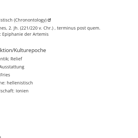
istisch
(Chronontology)
es, 2. Jh. (221/220 v. Chr.) , terminus post quem.
: Epiphanie der Artemis
ktion/Kulturepoche
tik; Relief
 Ausstattung
 Fries
e: hellenistisch
schaft: Ionien
)