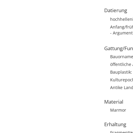
Datierung
hochhellen
Anfang/früh
- Argument
Gattung/Fun
Bauornamen
öffentliche
Bauplastik:
Kulturepoch
Antike Land
Material
Marmor
Erhaltung
Fragment(e