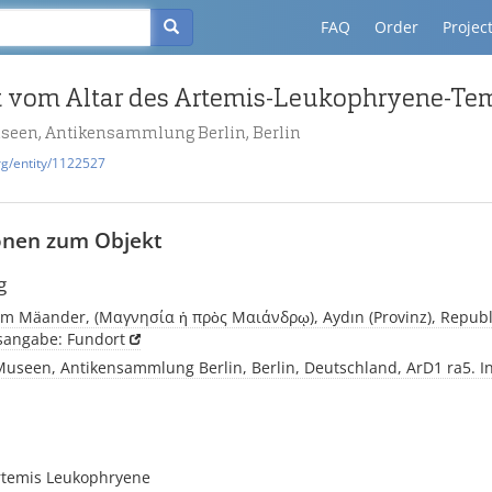
FAQ
Order
Projec
useen, Antikensammlung Berlin, Berlin
rg/entity/1122527
onen zum Objekt
g
m Mäander, (Μαγνησία ἡ πρὸς Μαιάνδρῳ), Aydın (Provinz), Republi
tsangabe: Fundort
Museen, Antikensammlung Berlin, Berlin, Deutschland, ArD1 ra5. In
Artemis Leukophryene