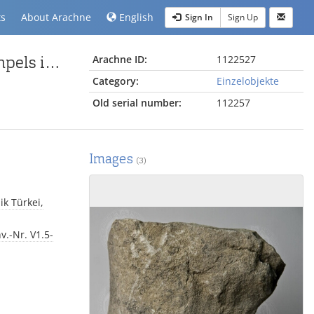
ts
About Arachne
English
Sign In
Sign Up
Fragment vom Altar des Artemis-Leukophryene-Tempels in Magnesia am Mäander
Arachne ID:
1122527
Category:
Einzelobjekte
Old serial number:
112257
Images
(3)
k Türkei,
v.-Nr. V1.5-