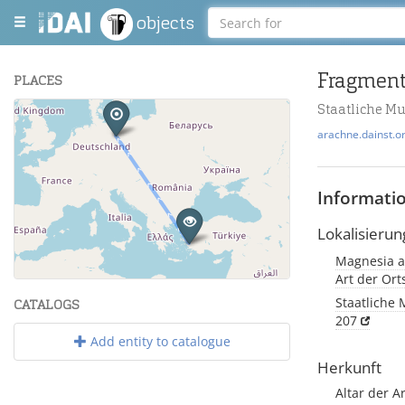
objects
PLACES
Staatliche M
+
arachne.dainst.o
−
Informati
Lokalisierun
Magnesia a
Leaflet
| Maps and Data ©
OpenStreetMap
.
Art der Or
Staatliche 
CATALOGS
207
Add entity to catalogue
Herkunft
Altar der 