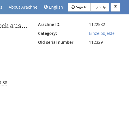
ts
About Arachne
English
Sign In
Sign Up
Fragment eines ionischen Kymas von einem Friesblock aus Magnesia
Arachne ID:
1122582
Category:
Einzelobjekte
Old serial number:
112329
3-38