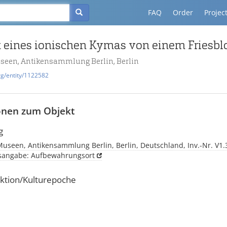
FAQ
Order
Projec
useen, Antikensammlung Berlin, Berlin
rg/entity/1122582
onen zum Objekt
g
Museen, Antikensammlung Berlin, Berlin, Deutschland, Inv.-Nr. V1.
tsangabe: Aufbewahrungsort
ktion/Kulturepoche