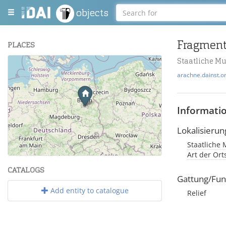
objects
PLACES
Staatliche M
+
arachne.dainst.o
−
Informati
Lokalisierun
Staatliche 
Leaflet
| Maps and Data ©
OpenStreetMap
.
Art der Or
CATALOGS
Gattung/Fun
Add entity to catalogue
Relief