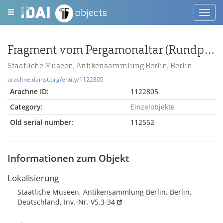
objects
Toggl
navig
Fragment vom Pergamonaltar (Rundplastik oder Relief); Berlin:Relief / Statue (?), Gewandstück
Staatliche Museen, Antikensammlung Berlin, Berlin
arachne.dainst.org/entity/1122805
Arachne ID:
1122805
Category:
Einzelobjekte
Old serial number:
112552
Informationen zum Objekt
Lokalisierung
Staatliche Museen, Antikensammlung Berlin, Berlin,
Deutschland, Inv.-Nr. V5.3-34