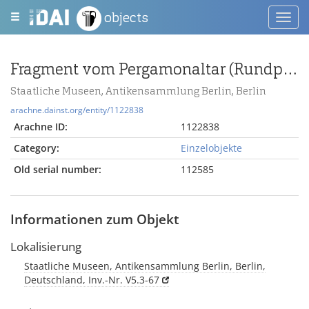
objects
Toggl
navig
Fragment vom Pergamonaltar (Rundplastik oder Relief); Berlin:Relief / Statue (?), Gewandstück
Staatliche Museen, Antikensammlung Berlin, Berlin
arachne.dainst.org/entity/1122838
Arachne ID:
1122838
Category:
Einzelobjekte
Old serial number:
112585
Informationen zum Objekt
Lokalisierung
Staatliche Museen, Antikensammlung Berlin, Berlin,
Deutschland, Inv.-Nr. V5.3-67