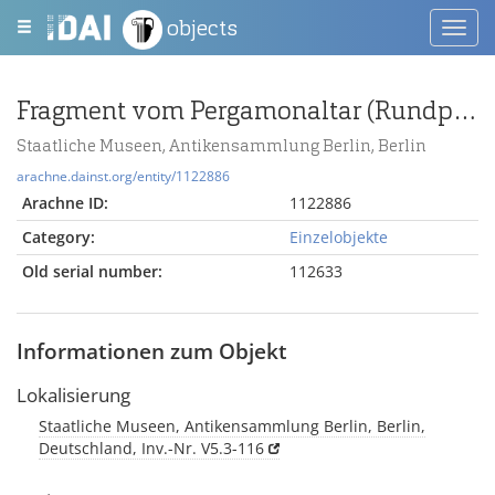
objects
Toggl
navig
Fragment vom Pergamonaltar (Rundplastik oder Relief); Berlin:Relief / Statue (?), Gewandstück
Staatliche Museen, Antikensammlung Berlin, Berlin
arachne.dainst.org/entity/1122886
Arachne ID:
1122886
Category:
Einzelobjekte
Old serial number:
112633
Informationen zum Objekt
Lokalisierung
Staatliche Museen, Antikensammlung Berlin, Berlin,
Deutschland, Inv.-Nr. V5.3-116