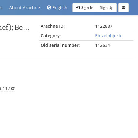
ts
About Arachne
English
Sign In
Sign Up
Fragment vom Pergamonaltar (Rundplastik oder Relief); Berlin:Relief / Statue (?), Gewandstück
Arachne ID:
1122887
Category:
Einzelobjekte
Old serial number:
112634
3-117