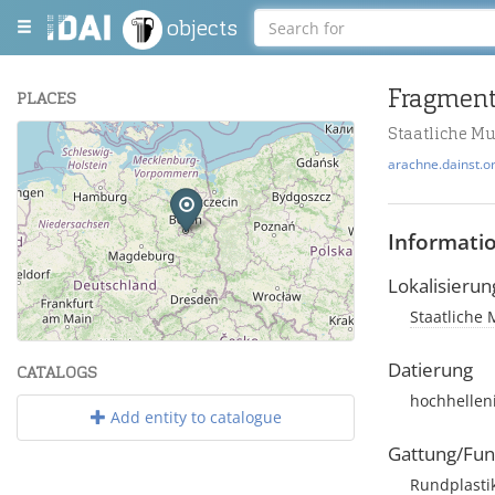
objects
PLACES
Staatliche M
+
arachne.dainst.o
−
Informati
Lokalisierun
Staatliche 
Leaflet
| Maps and Data ©
OpenStreetMap
.
Datierung
CATALOGS
hochhellen
Add entity to catalogue
Gattung/Fun
Rundplasti