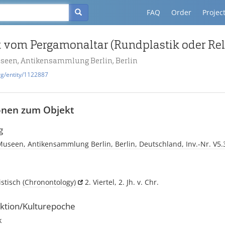
FAQ
Order
Projec
useen, Antikensammlung Berlin, Berlin
rg/entity/1122887
onen zum Objekt
g
Museen, Antikensammlung Berlin, Berlin, Deutschland, Inv.-Nr. V5.
istisch
(Chronontology)
2. Viertel, 2. Jh. v. Chr.
ktion/Kulturepoche
k