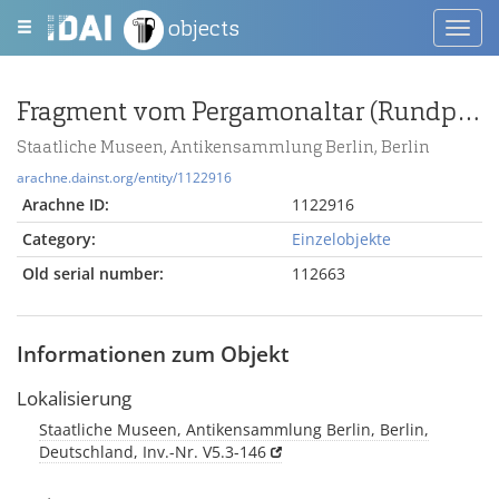
objects
Toggl
navig
Fragment vom Pergamonaltar (Rundplastik oder Relief); Berlin:Relief / Statue (?), Gewandstück
Staatliche Museen, Antikensammlung Berlin, Berlin
arachne.dainst.org/entity/1122916
Arachne ID:
1122916
Category:
Einzelobjekte
Old serial number:
112663
Informationen zum Objekt
Lokalisierung
Staatliche Museen, Antikensammlung Berlin, Berlin,
Deutschland, Inv.-Nr. V5.3-146