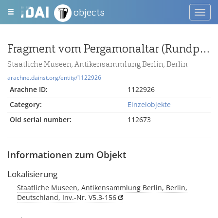
objects
Toggl
navig
Fragment vom Pergamonaltar (Rundplastik oder Relief); Berlin:Relief / Statue (?), Gewandstück
Staatliche Museen, Antikensammlung Berlin, Berlin
arachne.dainst.org/entity/1122926
Arachne ID:
1122926
Category:
Einzelobjekte
Old serial number:
112673
Informationen zum Objekt
Lokalisierung
Staatliche Museen, Antikensammlung Berlin, Berlin,
Deutschland, Inv.-Nr. V5.3-156