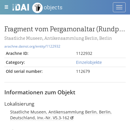
objects
Toggl
navig
Fragment vom Pergamonaltar (Rundplastik oder Relief); Berlin:Relief / Statue (?), Gewandstück
Staatliche Museen, Antikensammlung Berlin, Berlin
arachne.dainst.org/entity/1122932
Arachne ID:
1122932
Category:
Einzelobjekte
Old serial number:
112679
Informationen zum Objekt
Lokalisierung
Staatliche Museen, Antikensammlung Berlin, Berlin,
Deutschland, Inv.-Nr. V5.3-162