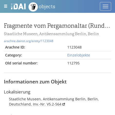
objects
Toggl
navig
Fragmente vom Pergamonaltar (Rundplastik oder Relief); Berlin:Relief / Statue (?), Fragmente
Staatliche Museen, Antikensammlung Berlin, Berlin
arachne.dainst.org/entity/1123048
Arachne ID:
1123048
Category:
Einzelobjekte
Old serial number:
112795
Informationen zum Objekt
Lokalisierung
Staatliche Museen, Antikensammlung Berlin, Berlin,
Deutschland, Inv.-Nr. V5.2-564