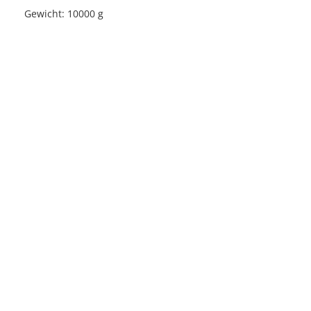
Gewicht: 10000 g
Licensed under
Creative Commons
|
Imprint
|
Privacy
| Report bugs to
idai.objects@dainst.de