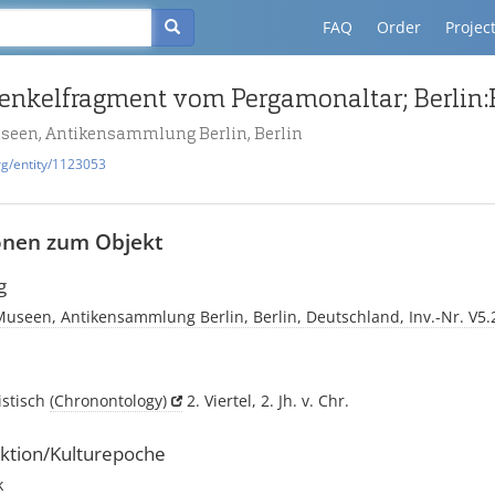
FAQ
Order
Projec
useen, Antikensammlung Berlin, Berlin
rg/entity/1123053
onen zum Objekt
g
Museen, Antikensammlung Berlin, Berlin, Deutschland, Inv.-Nr. V5.
istisch
(Chronontology)
2. Viertel, 2. Jh. v. Chr.
ktion/Kulturepoche
k