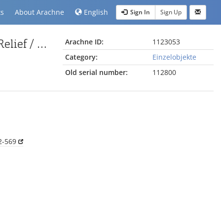
ts
About Arachne
English
Sign In
Sign Up
Unterschenkelfragment vom Pergamonaltar; Berlin:Relief / Statue (?), Unterschenkel, Fragment
Arachne ID:
1123053
Category:
Einzelobjekte
Old serial number:
112800
2-569