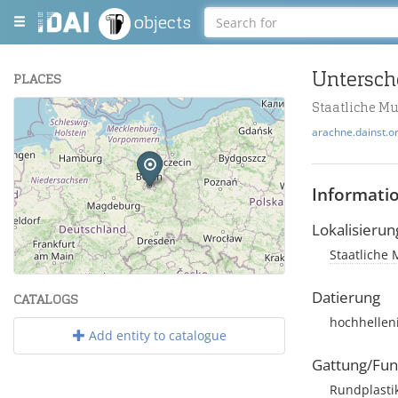
objects
PLACES
Staatliche M
+
arachne.dainst.o
−
Informati
Lokalisierun
Staatliche 
Leaflet
| Maps and Data ©
OpenStreetMap
.
Datierung
CATALOGS
hochhellen
Add entity to catalogue
Gattung/Fun
Rundplasti