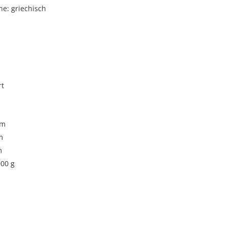
e: griechisch
rt
cm
m
m
000 g