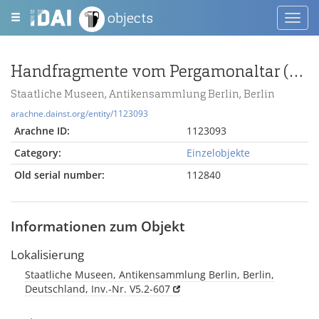
objects
Toggl
navig
Handfragmente vom Pergamonaltar (Rundplastik oder Relief); Berlin:Relief / Statue (?), Hand, Fragmente
Staatliche Museen, Antikensammlung Berlin, Berlin
arachne.dainst.org/entity/1123093
Arachne ID:
1123093
Category:
Einzelobjekte
Old serial number:
112840
Informationen zum Objekt
Lokalisierung
Staatliche Museen, Antikensammlung Berlin, Berlin,
Deutschland, Inv.-Nr. V5.2-607