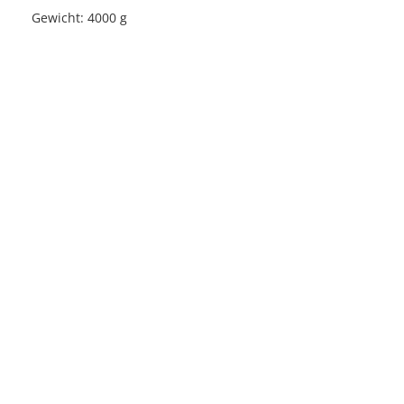
Gewicht: 4000 g
Licensed under
Creative Commons
|
Imprint
|
Privacy
| Report bugs to
idai.objects@dainst.de