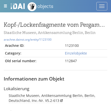
objects
Toggl
navig
Kopf-/Lockenfragmente vom Pergamonaltar (Rundplastik oder Relief); Berlin:Tierskulptur, Fragmente
Staatliche Museen, Antikensammlung Berlin, Berlin
arachne.dainst.org/entity/1123100
Arachne ID:
1123100
Category:
Einzelobjekte
Old serial number:
112847
Informationen zum Objekt
Lokalisierung
Staatliche Museen, Antikensammlung Berlin, Berlin,
Deutschland, Inv.-Nr. V5.2-613