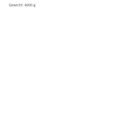
Gewicht: 4000 g
Licensed under
Creative Commons
|
Imprint
|
Privacy
| Report bugs to
idai.objects@dainst.de