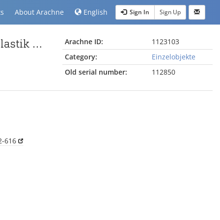
ts
About Arachne
English
Sign In
Sign Up
Kopf-/Lockenfragmente vom Pergamonaltar (Rundplastik oder Relief); Berlin:Relief / Statue (?), Haare, Fragmente
Arachne ID:
1123103
Category:
Einzelobjekte
Old serial number:
112850
2-616