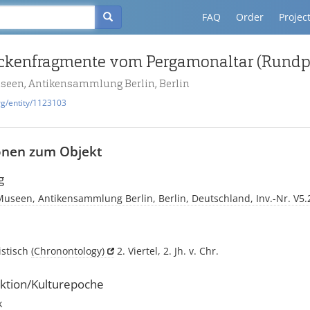
FAQ
Order
Projec
useen, Antikensammlung Berlin, Berlin
rg/entity/1123103
onen zum Objekt
g
Museen, Antikensammlung Berlin, Berlin, Deutschland, Inv.-Nr. V5.
istisch
(Chronontology)
2. Viertel, 2. Jh. v. Chr.
ktion/Kulturepoche
k