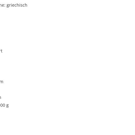
e: griechisch
rt
cm
m
000 g