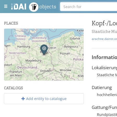
objects
PLACES
Staatliche M
+
arachne.dainst.o
−
Informati
Lokalisierun
Staatliche 
Leaflet
| Maps and Data ©
OpenStreetMap
.
Datierung
CATALOGS
hochhellen
Add entity to catalogue
Gattung/Fun
Rundplasti