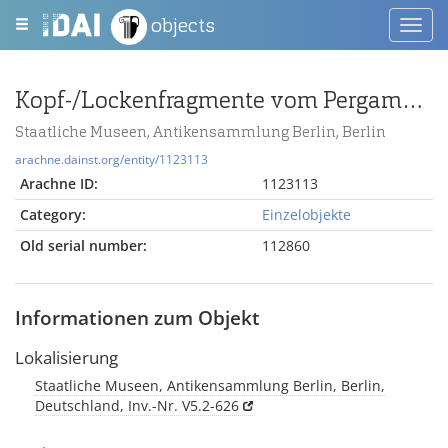
objects
Toggl
navig
Kopf-/Lockenfragmente vom Pergamonaltar (Rundplastik oder Relief); Berlin:Relief / Statue (?), Haare, Fragmente
Staatliche Museen, Antikensammlung Berlin, Berlin
arachne.dainst.org/entity/1123113
Arachne ID:
1123113
Category:
Einzelobjekte
Old serial number:
112860
Informationen zum Objekt
Lokalisierung
Staatliche Museen, Antikensammlung Berlin, Berlin,
Deutschland, Inv.-Nr. V5.2-626