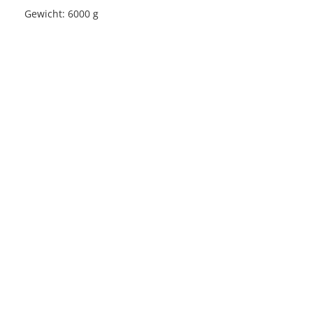
Gewicht: 6000 g
Licensed under
Creative Commons
|
Imprint
|
Privacy
| Report bugs to
idai.objects@dainst.de