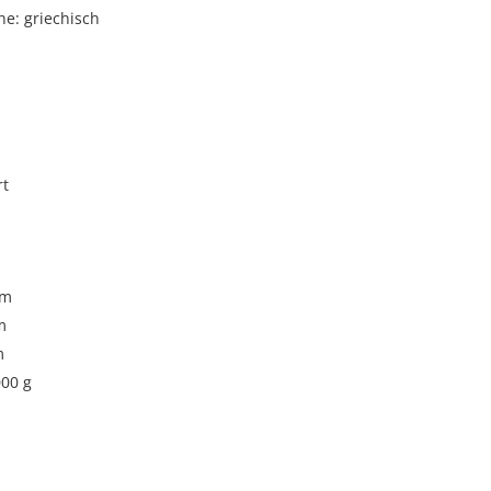
e: griechisch
rt
cm
m
m
000 g