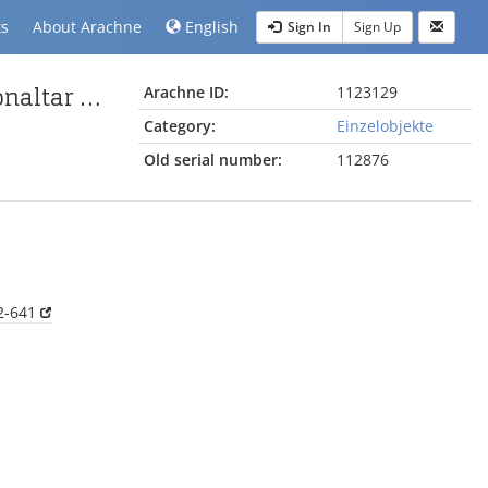
ts
About Arachne
English
Sign In
Sign Up
Keulen-/Stamm- und Flügelfragmente vom Pergamonaltar (Rundplastik oder Relief); Berlin:Tierskulptur, Fragmente
Arachne ID:
1123129
Category:
Einzelobjekte
Old serial number:
112876
2-641