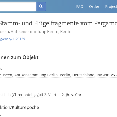
FAQ
Order
Projec
useen, Antikensammlung Berlin, Berlin
rg/entity/1123129
onen zum Objekt
g
Museen, Antikensammlung Berlin, Berlin, Deutschland, Inv.-Nr. V5.
istisch
(Chronontology)
2. Viertel, 2. Jh. v. Chr.
ktion/Kulturepoche
k