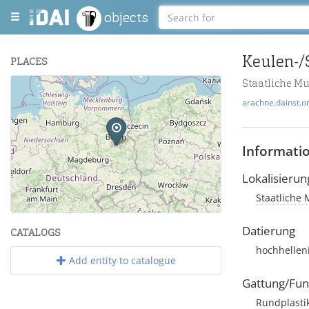
objects
PLACES
Staatliche M
+
arachne.dainst.o
−
Informati
Lokalisierun
Staatliche 
Leaflet
| Maps and Data ©
OpenStreetMap
.
Datierung
CATALOGS
hochhellen
Add entity to catalogue
Gattung/Fun
Rundplasti