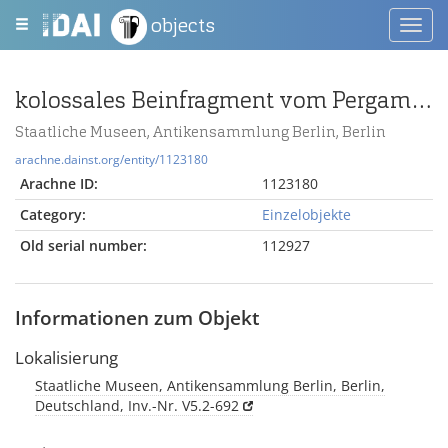
objects
Toggl
navig
kolossales Beinfragment vom Pergamonaltar; Berlin:Relief / Statue (?), Bein, Fragment
Staatliche Museen, Antikensammlung Berlin, Berlin
arachne.dainst.org/entity/1123180
Arachne ID:
1123180
Category:
Einzelobjekte
Old serial number:
112927
Informationen zum Objekt
Lokalisierung
Staatliche Museen, Antikensammlung Berlin, Berlin,
Deutschland, Inv.-Nr. V5.2-692