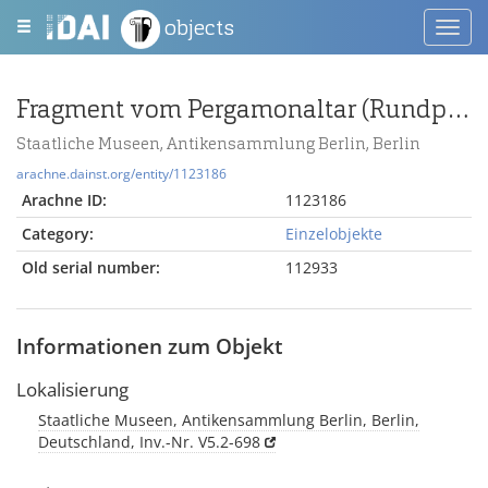
objects
Toggl
navig
Fragment vom Pergamonaltar (Rundplastik oder Relief); Berlin:Relief / Statue (?), Fragment
Staatliche Museen, Antikensammlung Berlin, Berlin
arachne.dainst.org/entity/1123186
Arachne ID:
1123186
Category:
Einzelobjekte
Old serial number:
112933
Informationen zum Objekt
Lokalisierung
Staatliche Museen, Antikensammlung Berlin, Berlin,
Deutschland, Inv.-Nr. V5.2-698