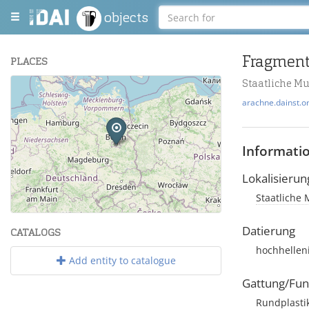
objects
PLACES
Staatliche M
+
arachne.dainst.o
−
Informati
Lokalisierun
Staatliche 
Leaflet
| Maps and Data ©
OpenStreetMap
.
Datierung
CATALOGS
hochhellen
Add entity to catalogue
Gattung/Fun
Rundplasti