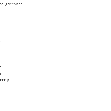
e: griechisch
rt
cm
m
m
0000 g