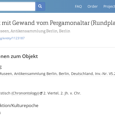
FAQ
Order
Projec
useen, Antikensammlung Berlin, Berlin
rg/entity/1123187
onen zum Objekt
g
Museen, Antikensammlung Berlin, Berlin, Deutschland, Inv.-Nr. V5.
istisch
(Chronontology)
2. Viertel, 2. Jh. v. Chr.
ktion/Kulturepoche
k