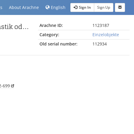
ts
About Arachne
English
Sign In
Sign Up
Fragment mit Gewand vom Pergamonaltar (Rundplastik oder Relief); Berlin:Relief / Statue (?), Fragment
Arachne ID:
1123187
Category:
Einzelobjekte
Old serial number:
112934
2-699