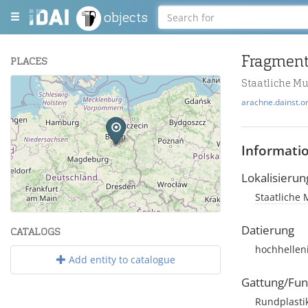
objects
PLACES
Staatliche M
+
arachne.dainst.o
−
Informati
Lokalisierun
Staatliche 
Leaflet
| Maps and Data ©
OpenStreetMap
.
Datierung
CATALOGS
hochhellen
Add entity to catalogue
Gattung/Fun
Rundplasti