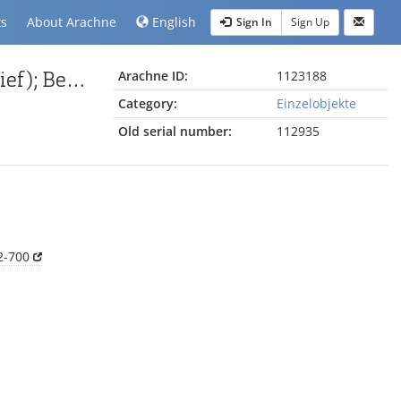
ts
About Arachne
English
Sign In
Sign Up
Fragment vom Pergamonaltar (Rundplastik oder Relief); Berlin:Relief / Statue (?), Gewandstück
Arachne ID:
1123188
Category:
Einzelobjekte
Old serial number:
112935
2-700