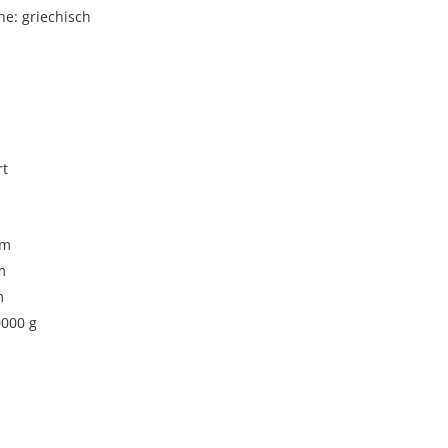
e: griechisch
rt
cm
m
m
0000 g