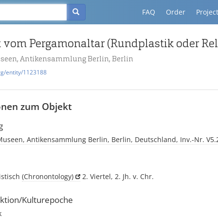
FAQ
Order
Projec
useen, Antikensammlung Berlin, Berlin
rg/entity/1123188
onen zum Objekt
g
Museen, Antikensammlung Berlin, Berlin, Deutschland, Inv.-Nr. V5.
istisch
(Chronontology)
2. Viertel, 2. Jh. v. Chr.
ktion/Kulturepoche
k