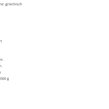
e: griechisch
rt
cm
m
m
7000 g