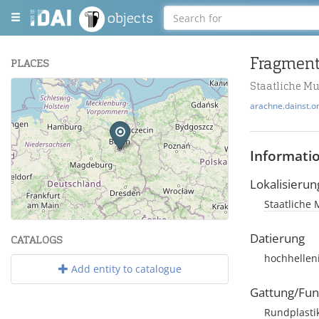
objects
PLACES
Staatliche M
+
arachne.dainst.o
−
Informati
Lokalisierun
Staatliche 
Leaflet
| Maps and Data ©
OpenStreetMap
.
Datierung
CATALOGS
hochhellen
Add entity to catalogue
Gattung/Fun
Rundplasti