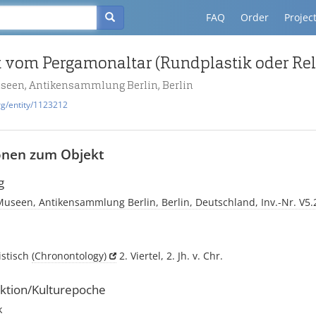
FAQ
Order
Projec
useen, Antikensammlung Berlin, Berlin
rg/entity/1123212
onen zum Objekt
g
Museen, Antikensammlung Berlin, Berlin, Deutschland, Inv.-Nr. V5.
istisch
(Chronontology)
2. Viertel, 2. Jh. v. Chr.
ktion/Kulturepoche
k