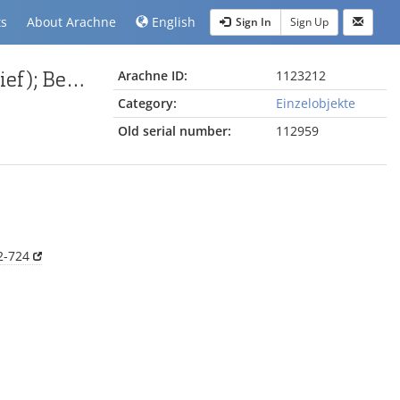
ts
About Arachne
English
Sign In
Sign Up
Fragment vom Pergamonaltar (Rundplastik oder Relief); Berlin:Relief / Statue (?), Gewandstück
Arachne ID:
1123212
Category:
Einzelobjekte
Old serial number:
112959
2-724