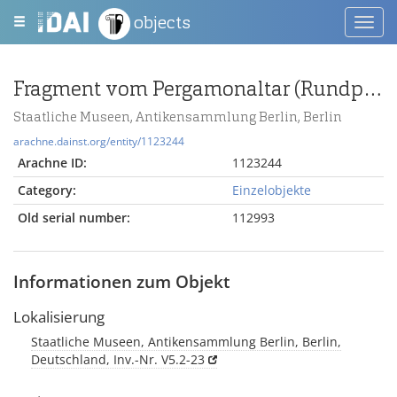
objects
Toggl
navig
Fragment vom Pergamonaltar (Rundplastik oder Relief); Berlin:Relief / Statue (?), Gewandstück
Staatliche Museen, Antikensammlung Berlin, Berlin
arachne.dainst.org/entity/1123244
Arachne ID:
1123244
Category:
Einzelobjekte
Old serial number:
112993
Informationen zum Objekt
Lokalisierung
Staatliche Museen, Antikensammlung Berlin, Berlin,
Deutschland, Inv.-Nr. V5.2-23