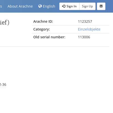
ts
About Arachne
English
Sign In
Sign Up
ief)
Arachne ID:
1123257
Category:
Einzelobjekte
Old serial number:
113006
2-36