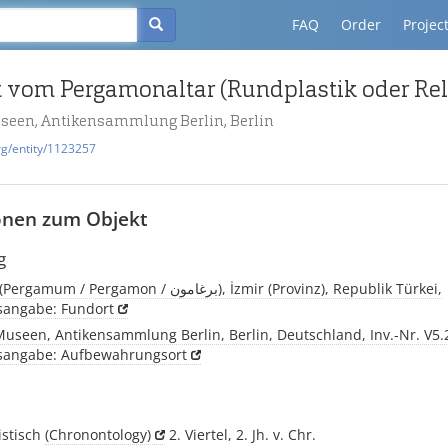
FAQ
Order
Projec
 vom Pergamonaltar (Rundplastik oder Rel
useen, Antikensammlung Berlin, Berlin
rg/entity/1123257
onen zum Objekt
g
Pergamon, (Pergamum / Pergamon / برغامون), İzmir (Provinz), Republik Türkei,
tsangabe: Fundort
Museen, Antikensammlung Berlin, Berlin, Deutschland, Inv.-Nr. V5.
tsangabe: Aufbewahrungsort
istisch
(Chronontology)
2. Viertel, 2. Jh. v. Chr.