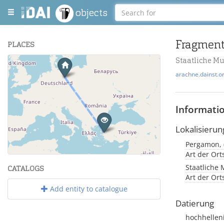
objects
Fragment
PLACES
Staatliche M
+
arachne.dainst.o
−
Informati
Lokalisierun
Leaflet
| Maps and Data ©
OpenStreetMap
.
Art der Or
Staatliche 
CATALOGS
Art der Or
Add entity to catalogue
Datierung
hochhellen