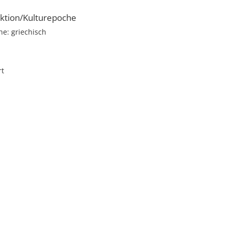
ktion/Kulturepoche
e: griechisch
rt