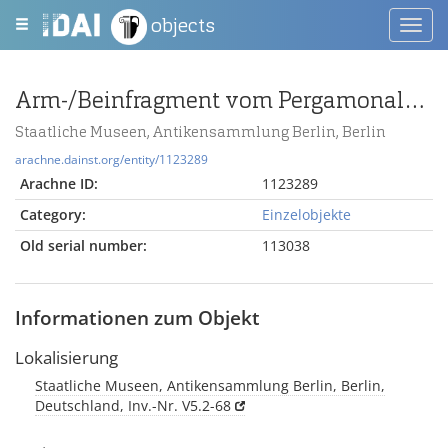
objects
Toggl
navig
Arm-/Beinfragment vom Pergamonaltar (Rundplastik oder Relief); Berlin:Relief / Statue (?), Arm, Fragment
Staatliche Museen, Antikensammlung Berlin, Berlin
arachne.dainst.org/entity/1123289
Arachne ID:
1123289
Category:
Einzelobjekte
Old serial number:
113038
Informationen zum Objekt
Lokalisierung
Staatliche Museen, Antikensammlung Berlin, Berlin,
Deutschland, Inv.-Nr. V5.2-68