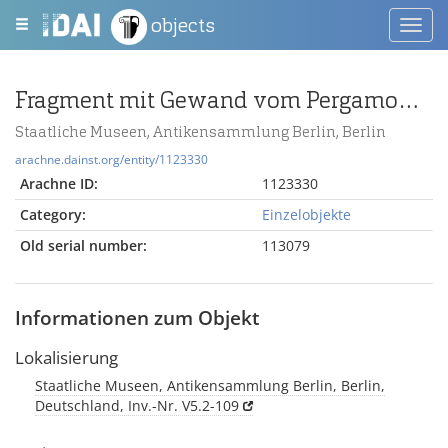
objects
Toggl
navig
Fragment mit Gewand vom Pergamonaltar (Rundplastik oder Relief); Berlin:Relief / Statue (?), Gewandstück
Staatliche Museen, Antikensammlung Berlin, Berlin
arachne.dainst.org/entity/1123330
Arachne ID:
1123330
Category:
Einzelobjekte
Old serial number:
113079
Informationen zum Objekt
Lokalisierung
Staatliche Museen, Antikensammlung Berlin, Berlin,
Deutschland, Inv.-Nr. V5.2-109