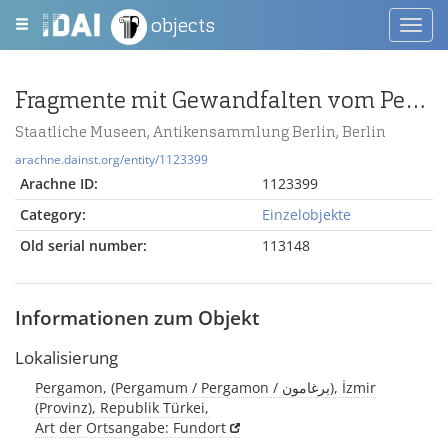
objects
Toggl
navig
Fragmente mit Gewandfalten vom Pergamonaltar (Rundplastik oder Relief)
Staatliche Museen, Antikensammlung Berlin, Berlin
arachne.dainst.org/entity/1123399
Arachne ID:
1123399
Category:
Einzelobjekte
Old serial number:
113148
Informationen zum Objekt
Lokalisierung
Pergamon, (Pergamum / Pergamon / برغامون), İzmir
(Provinz), Republik Türkei,
Art der Ortsangabe: Fundort