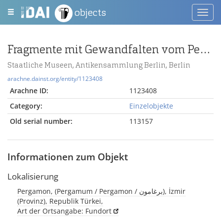
objects
Toggl
navig
Fragmente mit Gewandfalten vom Pergamonaltar (Rundplastik oder Relief)
Staatliche Museen, Antikensammlung Berlin, Berlin
arachne.dainst.org/entity/1123408
Arachne ID:
1123408
Category:
Einzelobjekte
Old serial number:
113157
Informationen zum Objekt
Lokalisierung
Pergamon, (Pergamum / Pergamon / برغامون), İzmir
(Provinz), Republik Türkei,
Art der Ortsangabe: Fundort