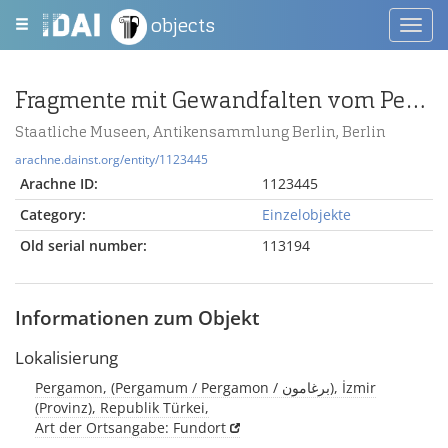
objects
Toggl
navig
Fragmente mit Gewandfalten vom Pergamonaltar (Rundplastik oder Relief)
Staatliche Museen, Antikensammlung Berlin, Berlin
arachne.dainst.org/entity/1123445
Arachne ID:
1123445
Category:
Einzelobjekte
Old serial number:
113194
Informationen zum Objekt
Lokalisierung
Pergamon, (Pergamum / Pergamon / برغامون), İzmir
(Provinz), Republik Türkei,
Art der Ortsangabe: Fundort