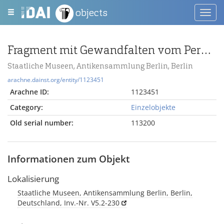
objects
Toggl
navig
Fragment mit Gewandfalten vom Pergamonaltar (Rundplastik oder Relief); Berlin:Relief / Statue (?), Gewandstück
Staatliche Museen, Antikensammlung Berlin, Berlin
arachne.dainst.org/entity/1123451
Arachne ID:
1123451
Category:
Einzelobjekte
Old serial number:
113200
Informationen zum Objekt
Lokalisierung
Staatliche Museen, Antikensammlung Berlin, Berlin,
Deutschland, Inv.-Nr. V5.2-230