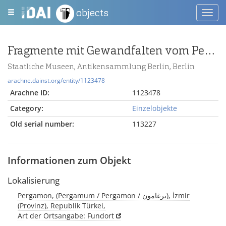
objects
Toggl
navig
Fragmente mit Gewandfalten vom Pergamonaltar (Rundplastik oder Relief)
Staatliche Museen, Antikensammlung Berlin, Berlin
arachne.dainst.org/entity/1123478
Arachne ID:
1123478
Category:
Einzelobjekte
Old serial number:
113227
Informationen zum Objekt
Lokalisierung
Pergamon, (Pergamum / Pergamon / برغامون), İzmir
(Provinz), Republik Türkei,
Art der Ortsangabe: Fundort