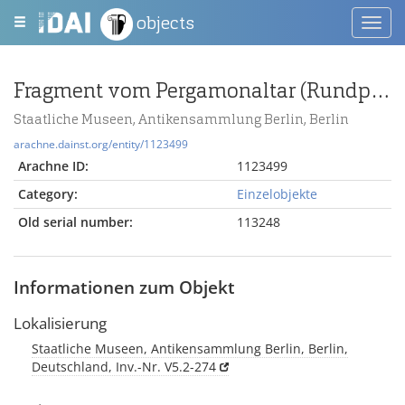
objects
Toggl
navig
Fragment vom Pergamonaltar (Rundplastik oder Relief); Berlin:Relief / Statue (?), Gewandstück
Staatliche Museen, Antikensammlung Berlin, Berlin
arachne.dainst.org/entity/1123499
Arachne ID:
1123499
Category:
Einzelobjekte
Old serial number:
113248
Informationen zum Objekt
Lokalisierung
Staatliche Museen, Antikensammlung Berlin, Berlin,
Deutschland, Inv.-Nr. V5.2-274