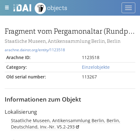
objects
Toggl
navig
Fragment vom Pergamonaltar (Rundplastik oder Relief); Berlin:Relief / Statue (?), Gewandstück
Staatliche Museen, Antikensammlung Berlin, Berlin
arachne.dainst.org/entity/1123518
Arachne ID:
1123518
Category:
Einzelobjekte
Old serial number:
113267
Informationen zum Objekt
Lokalisierung
Staatliche Museen, Antikensammlung Berlin, Berlin,
Deutschland, Inv.-Nr. V5.2-293