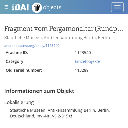
objects
Toggl
navig
Fragment vom Pergamonaltar (Rundplastik oder Relief); Berlin:Relief / Statue (?), Fragment
Staatliche Museen, Antikensammlung Berlin, Berlin
arachne.dainst.org/entity/1123540
Arachne ID:
1123540
Category:
Einzelobjekte
Old serial number:
113289
Informationen zum Objekt
Lokalisierung
Staatliche Museen, Antikensammlung Berlin, Berlin,
Deutschland, Inv.-Nr. V5.2-315